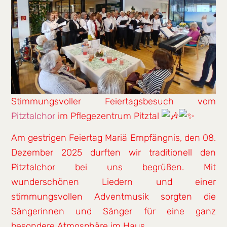
Stimmungsvoller Feiertagsbesuch vom
Pitztalchor
im Pflegezentrum Pitztal
Am gestrigen Feiertag Mariä Empfängnis, den 08.
Dezember 2025 durften wir traditionell den
Pitztalchor bei uns begrüßen. Mit
wunderschönen Liedern und einer
stimmungsvollen Adventmusik sorgten die
Sängerinnen und Sänger für eine ganz
besondere Atmosphäre im Haus.